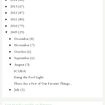
2013
(67)
►
2012
(87)
►
2011
(80)
►
2010
(79)
►
2009
(29)
▼
December
(8)
►
November
(7)
►
October
(6)
►
September
(4)
►
August
(3)
▼
SCUBA!
Fixing the Pool Light
These Are a Few of Our Favorite Things...
July
(1)
►
Visit Mande's profile on Pinterest.