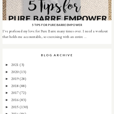
5 TIPS FOR PURE BARRE EMPOWER
I've professed my love for Pure Barre many times over. I need a workout
that holds me accountable, so exercising with an entire ...
BLOG ARCHIVE
2021
(3)
►
2020
(13)
►
2019
(28)
►
2018
(88)
►
2017
(72)
►
2016
(83)
►
2015
(130)
►
2014
(86)
►