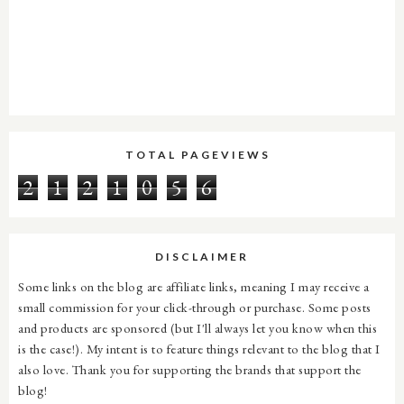
TOTAL PAGEVIEWS
2
1
2
1
0
5
6
DISCLAIMER
Some links on the blog are affiliate links, meaning I may receive a
small commission for your click-through or purchase. Some posts
and products are sponsored (but I'll always let you know when this
is the case!). My intent is to feature things relevant to the blog that I
also love. Thank you for supporting the brands that support the
blog!