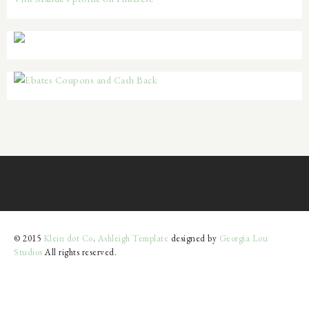
© 2015
Klein dot Co
.
Ashleigh Template
designed by
Georgia Lou
Studios
All rights reserved.