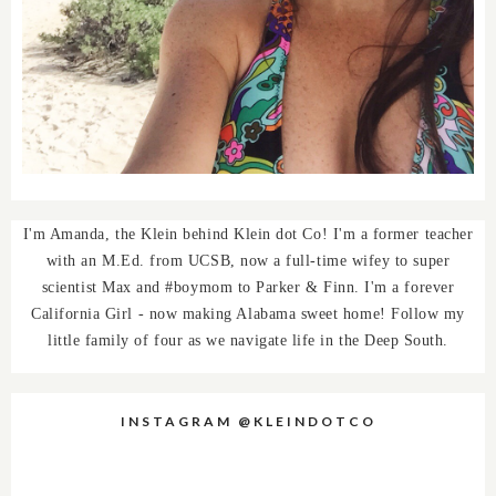
I'm Amanda, the Klein behind Klein dot Co! I'm a former teacher
with an M.Ed. from UCSB, now a full-time wifey to super
scientist Max and #boymom to Parker & Finn. I'm a forever
California Girl - now making Alabama sweet home! Follow my
little family of four as we navigate life in the Deep South.
INSTAGRAM @KLEINDOTCO